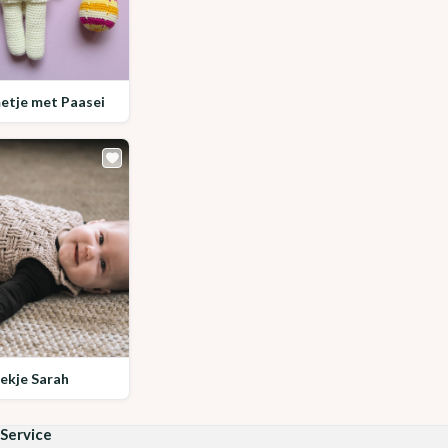
metje met Paasei
iekje Sarah
Service