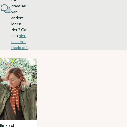
creaties
van
andere
leden
zien? Ga
dan
hier
naar het
Haakcafé
.
Is
di
t
o
o
k
ie
t
s
Minisjaal