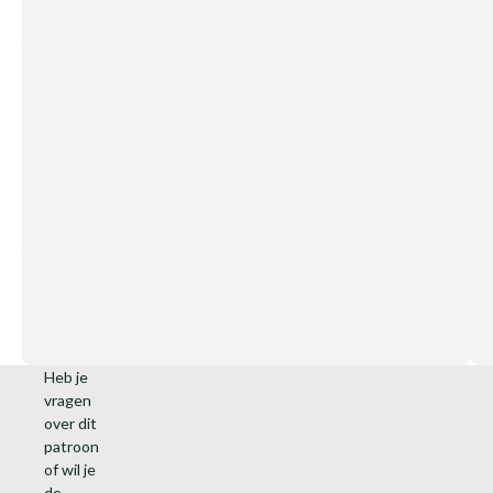
4
j
a
a
r
/
4
-
6
j
a
a
r
.
Heb je
vragen
over dit
patroon
of wil je
de