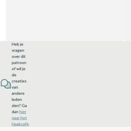
e
d
a
g
!
🤩
Heb je
vragen
over dit
patroon
of wil je
de
creaties
van
andere
leden
zien? Ga
dan
hier
naar het
Haakcafé
.