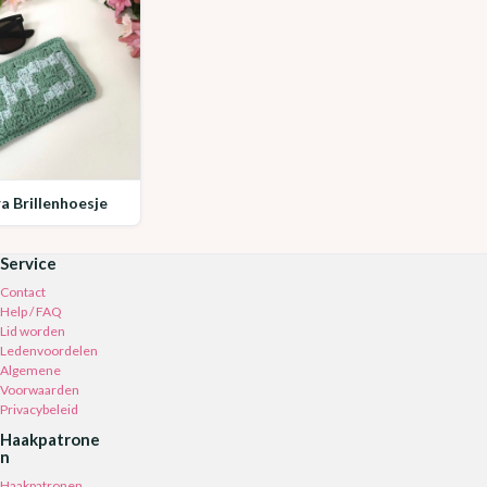
ra Brillenhoesje
Service
Contact
Help / FAQ
Lid worden
Ledenvoordelen
Algemene
Voorwaarden
Privacybeleid
Haakpatrone
n
Haakpatronen