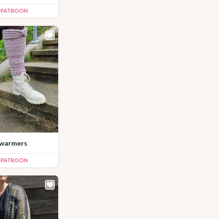
K PATROON
nwarmers
K PATROON