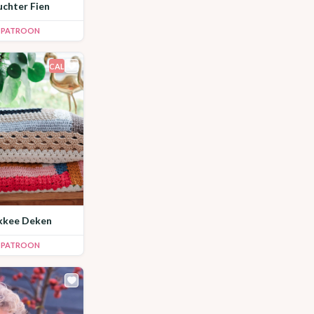
uchter Fien
K PATROON
CAL
akkee Deken
K PATROON