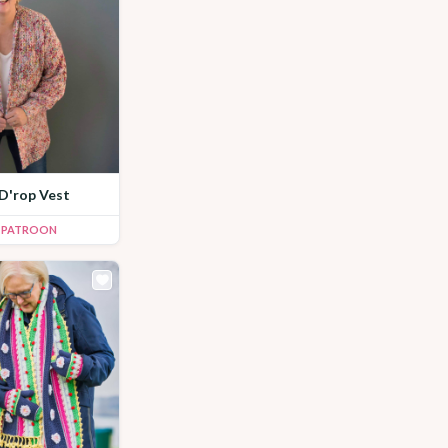
 D'rop Vest
K PATROON