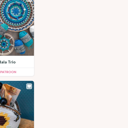
dala Trio
K PATROON