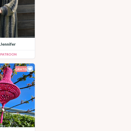
 Jennifer
K PATROON
GRATIS