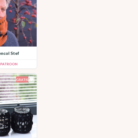
encol Stef
K PATROON
GRATIS