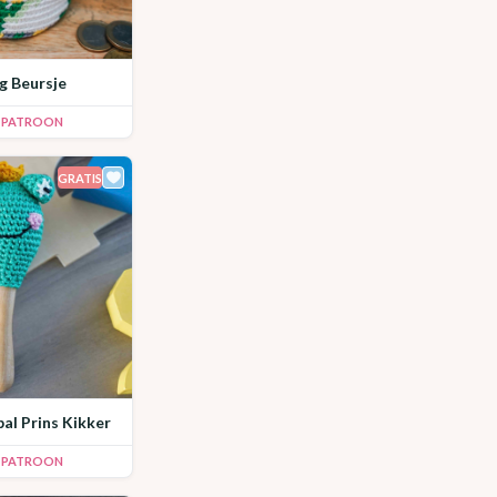
ig Beursje
K PATROON
GRATIS
bal Prins Kikker
K PATROON