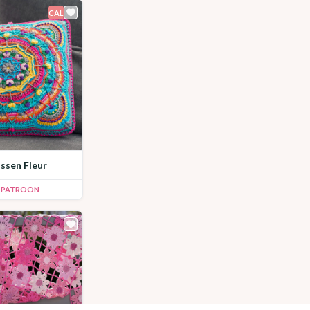
CAL
ussen Fleur
K PATROON