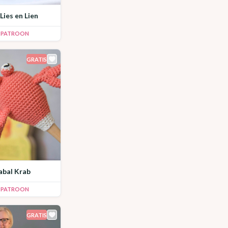
 Lies en Lien
K PATROON
GRATIS
abal Krab
K PATROON
GRATIS