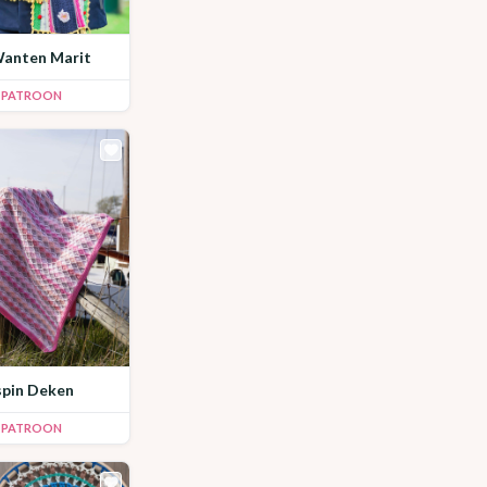
 Wanten Marit
K PATROON
rspin Deken
K PATROON